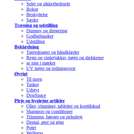
Seler og sikkerhedssele
Bokse
Beskyttelse
Sæder
Træning og udstilling
Dummy og dirigering
Godbidstasker
Udstilling
Beklædning
Tørredragter og håndklæder
Regn og vinterjakker, trøjer og dækkener
se mig i mørket
UV trøjer og redningsvest
Øvrigt
Til turen
Tasker
Udstyr
DogSpace
Pleje og hygiejne artikler
Olier, vitaminer, tabletter og kosttilskud
Shampoo og conditioner
Trimning, børster og pelspleje
Dental, ører og øjne
Poter
Wellness