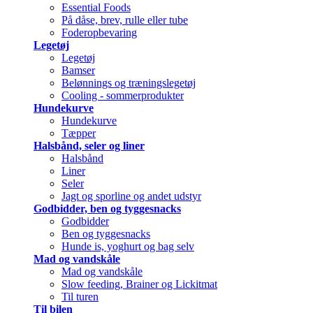
Essential Foods
På dåse, brev, rulle eller tube
Foderopbevaring
Legetøj
Legetøj
Bamser
Belønnings og træningslegetøj
Cooling - sommerprodukter
Hundekurve
Hundekurve
Tæpper
Halsbånd, seler og liner
Halsbånd
Liner
Seler
Jagt og sporline og andet udstyr
Godbidder, ben og tyggesnacks
Godbidder
Ben og tyggesnacks
Hunde is, yoghurt og bag selv
Mad og vandskåle
Mad og vandskåle
Slow feeding, Brainer og Lickitmat
Til turen
Til bilen