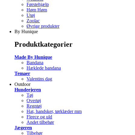
Førstehjælp
Høm Høm
Utøj
Zoolac
Øvrige produkter
By Hunique
Produktkategorier
Made By Hunique
Bandana
Hæklede bandana
Temaer
Valentins dag
Outdoor
Hundeejeren
Tøj
Overtøj
Regntøj
Hat, handsker, tørklæder mm
Fleece og uld
Andet tilbehør
Jægeren
Tilbehør