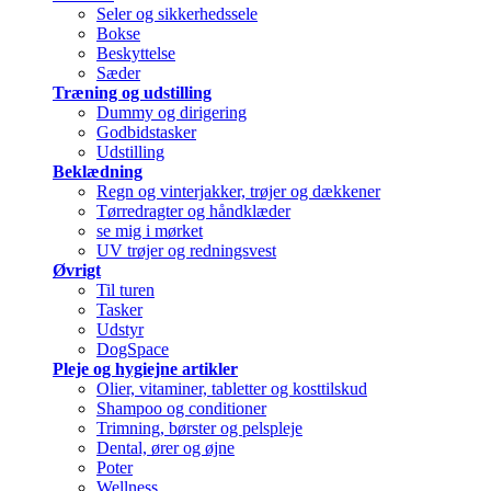
Seler og sikkerhedssele
Bokse
Beskyttelse
Sæder
Træning og udstilling
Dummy og dirigering
Godbidstasker
Udstilling
Beklædning
Regn og vinterjakker, trøjer og dækkener
Tørredragter og håndklæder
se mig i mørket
UV trøjer og redningsvest
Øvrigt
Til turen
Tasker
Udstyr
DogSpace
Pleje og hygiejne artikler
Olier, vitaminer, tabletter og kosttilskud
Shampoo og conditioner
Trimning, børster og pelspleje
Dental, ører og øjne
Poter
Wellness