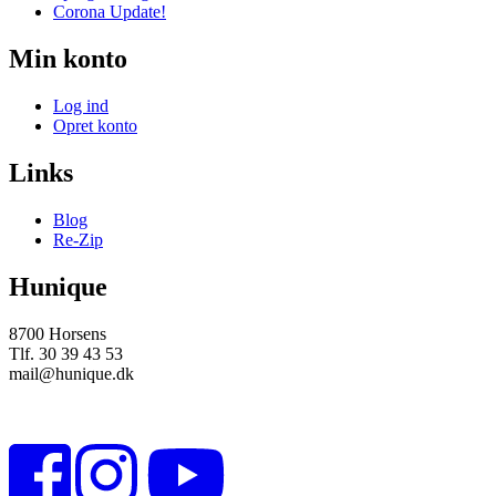
Corona Update!
Min konto
Log ind
Opret konto
Links
Blog
Re-Zip
Hunique
8700 Horsens
Tlf. 30 39 43 53
mail@hunique.dk