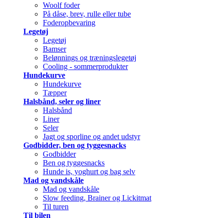
Woolf foder
På dåse, brev, rulle eller tube
Foderopbevaring
Legetøj
Legetøj
Bamser
Belønnings og træningslegetøj
Cooling - sommerprodukter
Hundekurve
Hundekurve
Tæpper
Halsbånd, seler og liner
Halsbånd
Liner
Seler
Jagt og sporline og andet udstyr
Godbidder, ben og tyggesnacks
Godbidder
Ben og tyggesnacks
Hunde is, yoghurt og bag selv
Mad og vandskåle
Mad og vandskåle
Slow feeding, Brainer og Lickitmat
Til turen
Til bilen