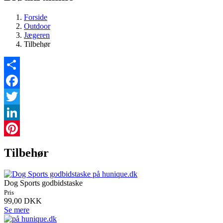
Forside
Outdoor
Jægeren
Tilbehør
Share
Facebook
Twitter
LinkedIn
Pinterest
Tilbehør
Dog Sports godbidstaske
Pris
99,00 DKK
Se mere