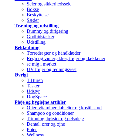
Seler og sikkerhedssele
Bokse
Beskyttelse
Sæder
Træning og udstilling
Dummy og dirigering
Godbidstasker
Udstilling
Beklædning
Tørredragter og håndklæder
Regn og vinterjakker, trøjer og dækkener
se mig i mørket
UV trøjer og redningsvest
Øvrigt
Til turen
Tasker
Udstyr
DogSpace
Pleje og hygiejne artikler
Olier, vitaminer, tabletter og kosttilskud
Shampoo og conditioner
Trimning, børster og pelspleje
Dental, ører og øjne
Poter
Wellness