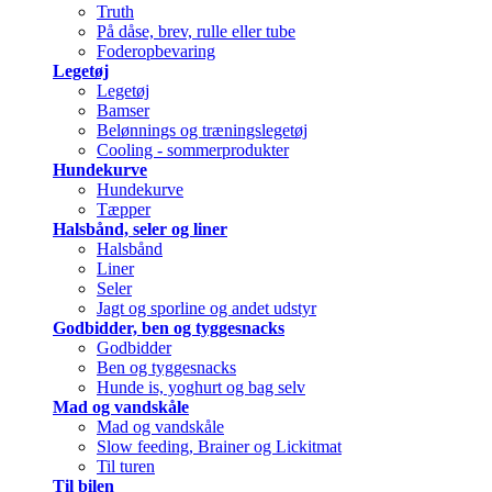
Truth
På dåse, brev, rulle eller tube
Foderopbevaring
Legetøj
Legetøj
Bamser
Belønnings og træningslegetøj
Cooling - sommerprodukter
Hundekurve
Hundekurve
Tæpper
Halsbånd, seler og liner
Halsbånd
Liner
Seler
Jagt og sporline og andet udstyr
Godbidder, ben og tyggesnacks
Godbidder
Ben og tyggesnacks
Hunde is, yoghurt og bag selv
Mad og vandskåle
Mad og vandskåle
Slow feeding, Brainer og Lickitmat
Til turen
Til bilen