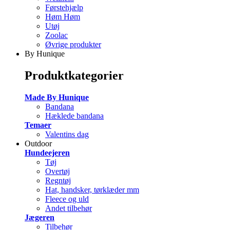
Førstehjælp
Høm Høm
Utøj
Zoolac
Øvrige produkter
By Hunique
Produktkategorier
Made By Hunique
Bandana
Hæklede bandana
Temaer
Valentins dag
Outdoor
Hundeejeren
Tøj
Overtøj
Regntøj
Hat, handsker, tørklæder mm
Fleece og uld
Andet tilbehør
Jægeren
Tilbehør