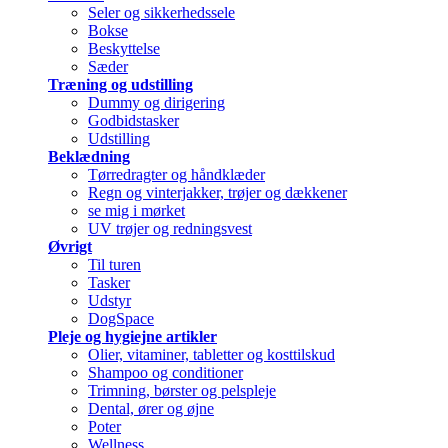
Seler og sikkerhedssele
Bokse
Beskyttelse
Sæder
Træning og udstilling
Dummy og dirigering
Godbidstasker
Udstilling
Beklædning
Tørredragter og håndklæder
Regn og vinterjakker, trøjer og dækkener
se mig i mørket
UV trøjer og redningsvest
Øvrigt
Til turen
Tasker
Udstyr
DogSpace
Pleje og hygiejne artikler
Olier, vitaminer, tabletter og kosttilskud
Shampoo og conditioner
Trimning, børster og pelspleje
Dental, ører og øjne
Poter
Wellness