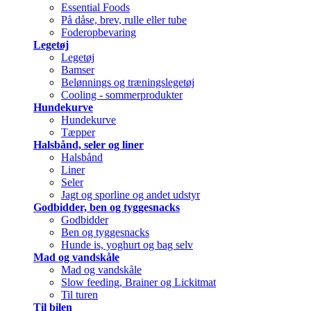
Essential Foods
På dåse, brev, rulle eller tube
Foderopbevaring
Legetøj
Legetøj
Bamser
Belønnings og træningslegetøj
Cooling - sommerprodukter
Hundekurve
Hundekurve
Tæpper
Halsbånd, seler og liner
Halsbånd
Liner
Seler
Jagt og sporline og andet udstyr
Godbidder, ben og tyggesnacks
Godbidder
Ben og tyggesnacks
Hunde is, yoghurt og bag selv
Mad og vandskåle
Mad og vandskåle
Slow feeding, Brainer og Lickitmat
Til turen
Til bilen