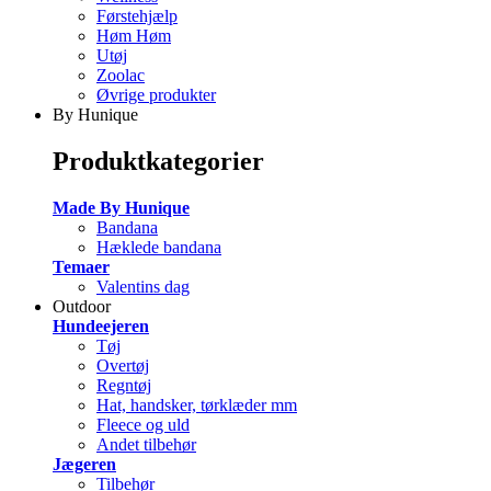
Førstehjælp
Høm Høm
Utøj
Zoolac
Øvrige produkter
By Hunique
Produktkategorier
Made By Hunique
Bandana
Hæklede bandana
Temaer
Valentins dag
Outdoor
Hundeejeren
Tøj
Overtøj
Regntøj
Hat, handsker, tørklæder mm
Fleece og uld
Andet tilbehør
Jægeren
Tilbehør