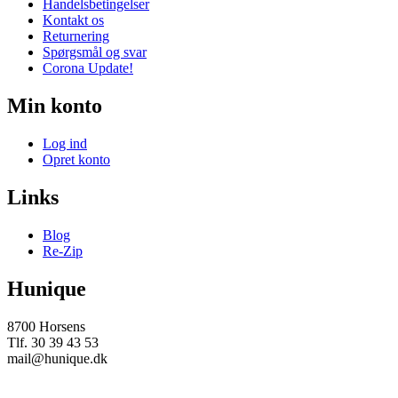
Handelsbetingelser
Kontakt os
Returnering
Spørgsmål og svar
Corona Update!
Min konto
Log ind
Opret konto
Links
Blog
Re-Zip
Hunique
8700 Horsens
Tlf. 30 39 43 53
mail@hunique.dk