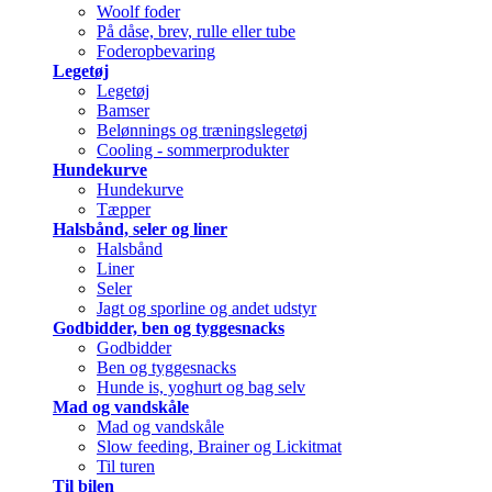
Woolf foder
På dåse, brev, rulle eller tube
Foderopbevaring
Legetøj
Legetøj
Bamser
Belønnings og træningslegetøj
Cooling - sommerprodukter
Hundekurve
Hundekurve
Tæpper
Halsbånd, seler og liner
Halsbånd
Liner
Seler
Jagt og sporline og andet udstyr
Godbidder, ben og tyggesnacks
Godbidder
Ben og tyggesnacks
Hunde is, yoghurt og bag selv
Mad og vandskåle
Mad og vandskåle
Slow feeding, Brainer og Lickitmat
Til turen
Til bilen