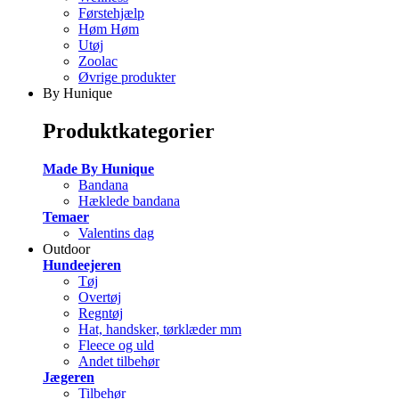
Førstehjælp
Høm Høm
Utøj
Zoolac
Øvrige produkter
By Hunique
Produktkategorier
Made By Hunique
Bandana
Hæklede bandana
Temaer
Valentins dag
Outdoor
Hundeejeren
Tøj
Overtøj
Regntøj
Hat, handsker, tørklæder mm
Fleece og uld
Andet tilbehør
Jægeren
Tilbehør