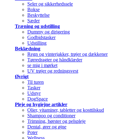
Seler og sikkerhedssele
Bokse
Beskyttelse
Sæder
Træning og udstilling
Dummy og dirigering
Godbidstasker
Udstilling
Beklædning
Regn og vinterjakker, trøjer og dækkener
Tørredragter og håndklæder
se mig i mørket
UV trøjer og redningsvest
Øvrigt
Til turen
Tasker
Udstyr
DogSpace
Pleje og hygiejne artikler
Olier, vitaminer, tabletter og kosttilskud
Shampoo og conditioner
Trimning, børster og pelspleje
Dental, ører og øjne
Poter
Wellness